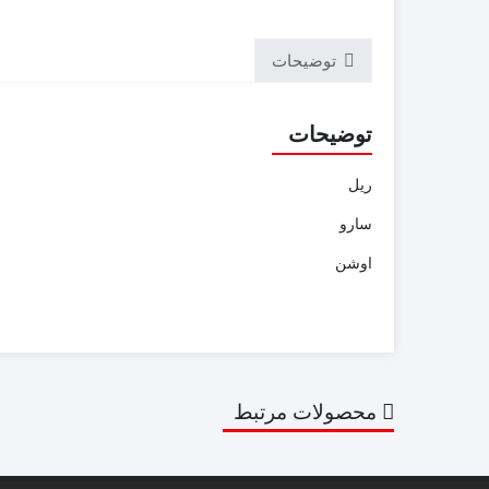
توضیحات
توضیحات
ریل
سارو
اوشن
محصولات مرتبط